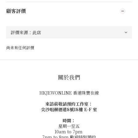
顧客評價
尚未有任何評價
關於我們
HKJEWONLINE 香港珠寶在線
來訪前敬請預約工作室：
尖沙咀赫德道8號18樓 E-F 室
時間：
星期一至五
10am to 7pm
7pm to 8pm 歡迎特別預約