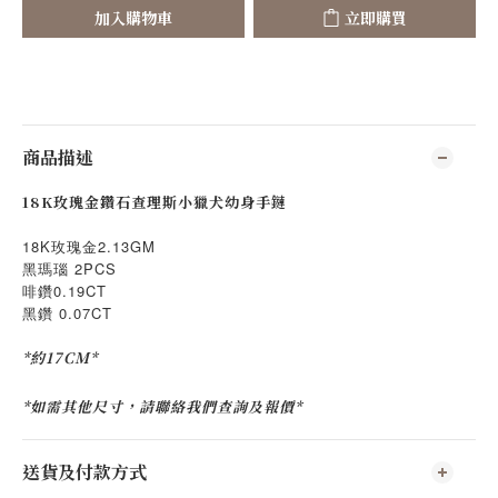
加入購物車
立即購買
商品描述
18K玫瑰金鑽石查理斯小獵犬幼身手鏈
18K玫瑰金2.13GM
黑瑪瑙 2PCS
啡鑽0.19CT
黑鑽 0.07CT
*約17CM*
*如需其他尺寸，請聯絡我們查詢及報價*
送貨及付款方式