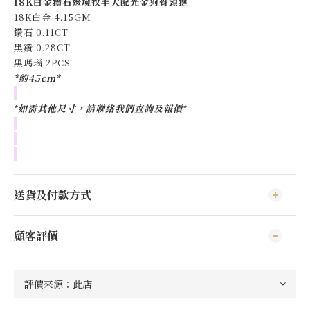
18K白金鑽石邊境牧羊犬配光金狗骨頸鏈
18K白金 4.15GM
鑽石 0.11CT
黑鑽 0.28CT
黑瑪瑙 2PCS
*約45cm*
*
如需其他尺寸，請聯絡我們查詢及報價
*
送貨及付款方式
顧客評價