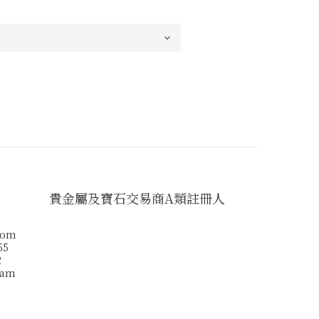
貴金屬及寶石交易商A類註冊人
com
55
2
ram