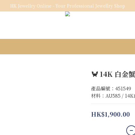
HK Jewellry Online - Your Professional Jewellry Shop
🦀 14K 白
產品編號：451549
材料：AU585 / 14
HK$1,900.00