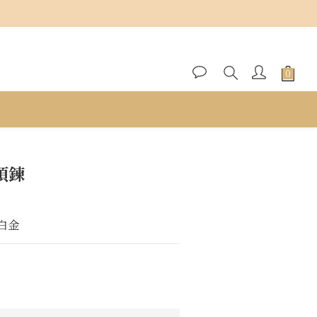
立即購買
項鍊
K白金