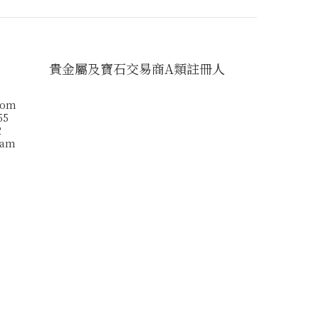
貴金屬及寶石交易商A類註冊人
com
55
2
ram