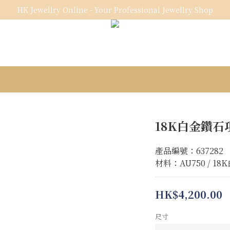
HK Jewellry Online - Your Professional Jewellry Shop
18K白金鑽石
產品編號：637282
材料：AU750 / 18
HK$4,200.00
尺寸