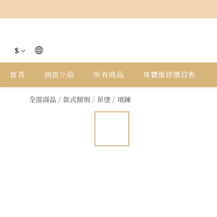
$
首頁
商店介紹
所有商品
珠寶維修價目表
全部商品
/
款式類別
/
吊墜 / 項鍊