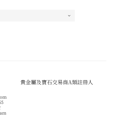
貴金屬及寶石交易商A類註冊人
com
55
2
ram