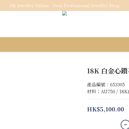
HK Jewellry Online - Your Professional Jewellry Shop
18K 白金心
產品編號：653305
材料：AU750 / 18
HK$5,100.00