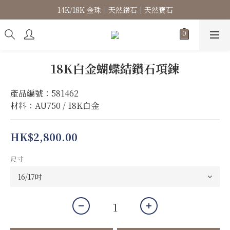
14K/18K 金珠｜天然鑽石｜天然寶石
高級珠寶｜專屬訂製｜珠寶維修
高級珠寶｜專屬訂製｜珠寶維修
18K白金蝴蝶結鑽石項鍊
產品編號：581462
材料：AU750 / 18K白金
HK$2,800.00
尺寸