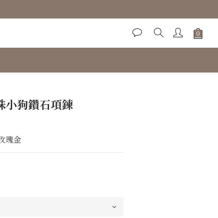
立即購買
珍珠小狗鑽石項鍊
K玫瑰金