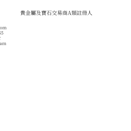
貴金屬及寶石交易商A類註冊人
com
55
2
ram