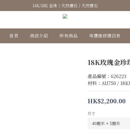
14K/18K 金珠｜天然鑽石｜天然寶石
高級珠寶｜專屬訂製｜珠寶維修
高級珠寶｜專屬訂製｜珠寶維修
首頁
商店介紹
所有商品
珠寶維修價目表
18K玫瑰金
產品編號：626223
材料：AU750 / 18
HK$2,200.00
尺寸