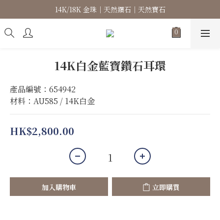
14K/18K 金珠｜天然鑽石｜天然寶石
高級珠寶｜專屬訂製｜珠寶維修
高級珠寶｜專屬訂製｜珠寶維修
14K白金藍寶鑽石耳環
產品編號：654942
材料：AU585 / 14K白金
HK$2,800.00
加入購物車
立即購買