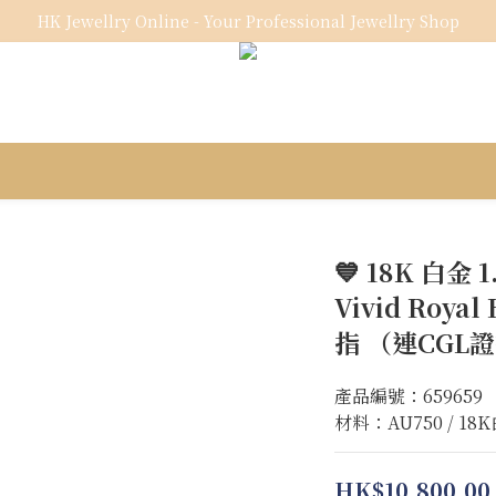
HK Jewellry Online - Your Professional Jewellry Shop
💙 18K 白金 1
Vivid Royal
指 （連CGL
產品編號：659659
材料：AU750 / 18
HK$10,800.00